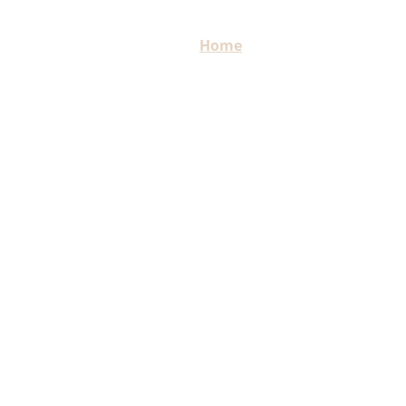
Home
Dienstleistungen
Über 
Investieren