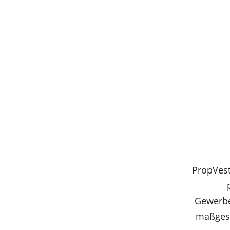
PropVest
Gewerbe
maßgesc