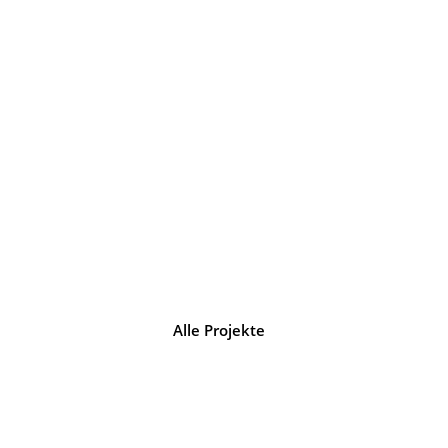
Management
 und 
P
ideale Voraussetzun
auf
Alle Projekte