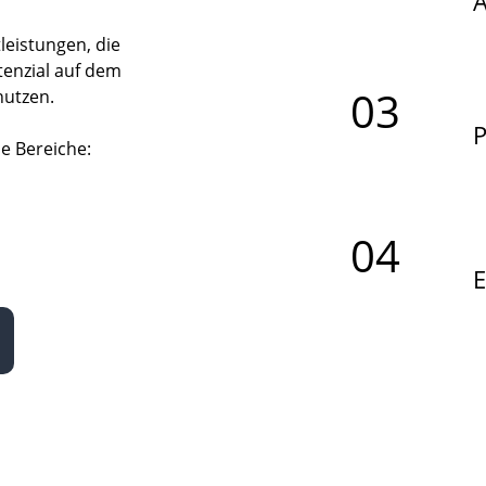
A
eistungen, die 
tenzial auf dem 
03
utzen. 
P
e Bereiche:
04
E